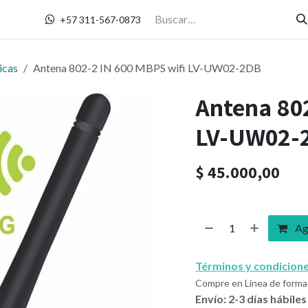
Contáctanos
+57 311-567-0873
icas
Antena 802-2 IN 600 MBPS wifi LV-UW02-2DB
Antena 802
LV-UW02-
$
45.000,00
Agr
Términos y condicion
Compre en Línea de forma 
Envío: 2-3 días hábiles