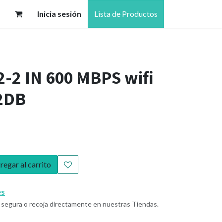
Inicia sesión
Lista de Productos
-2 IN 600 MBPS wifi
2DB
egar al carrito
es
segura o recoja directamente en nuestras Tiendas.