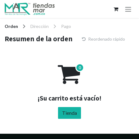
Ir al contenido
Orden
Dirección
Pago
Resumen de la orden
Reordenado rápido
¡Su carrito está vacío!
Tienda