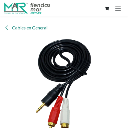
Ir al contenido
Cables en General