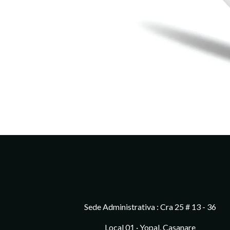
Sede Administrativa : Cra 25 # 13 - 36
Local 01 · Yopal, Casanare