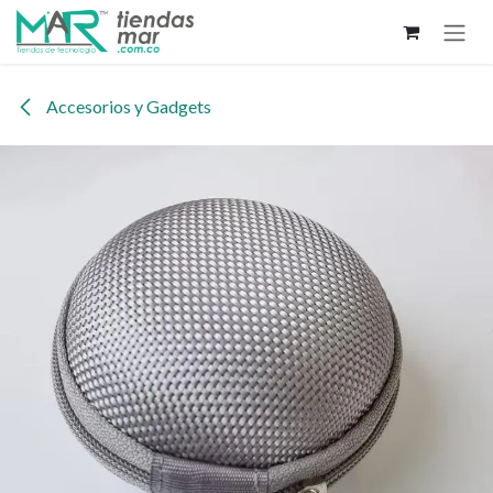
Ir al contenido
Accesorios y Gadgets