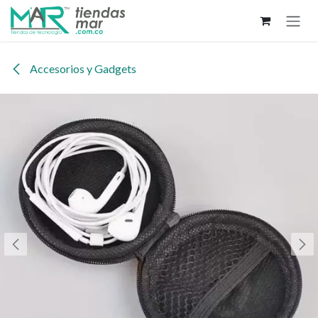
Ir al contenido
Accesorios y Gadgets