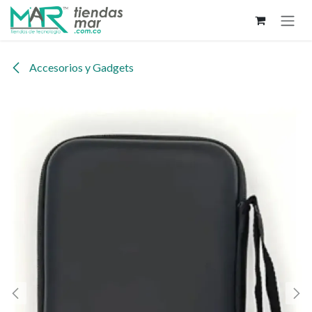
Ir al contenido
Accesorios y Gadgets