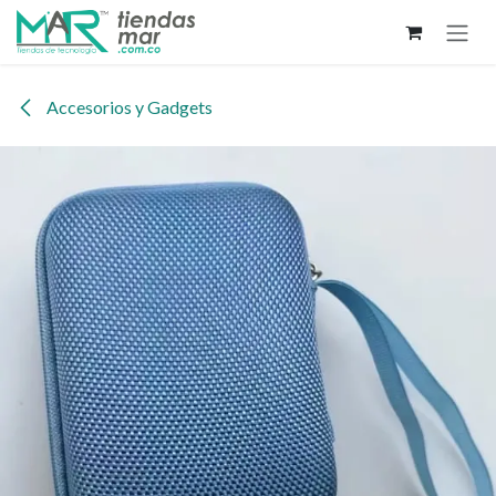
Ir al contenido
Accesorios y Gadgets