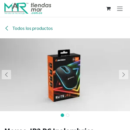
Ir al contenido
Todos los productos