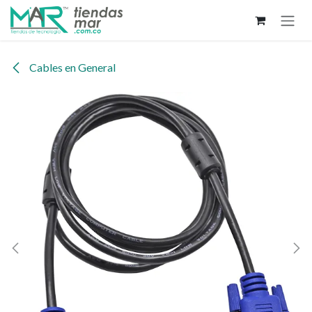
Ir al contenido
Cables en General