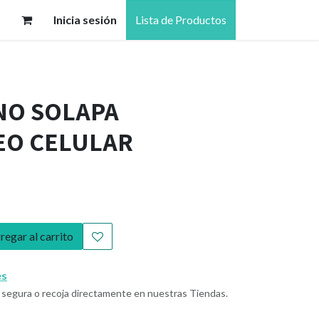
Inicia sesión
Lista de Productos
NO SOLAPA
EO CELULAR
egar al carrito
es
segura o recoja directamente en nuestras Tiendas.