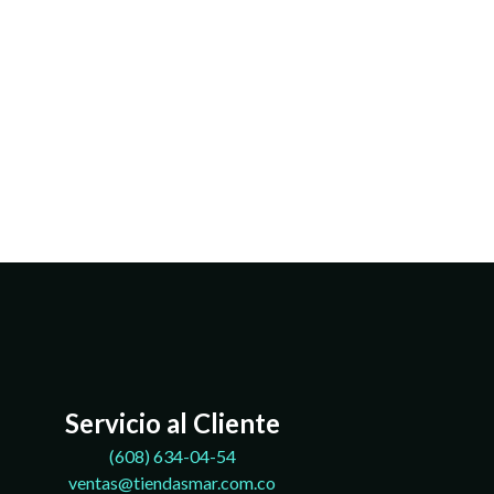
Servicio al Cliente
(608)
634-04-54
ventas@tiendasmar.com.co