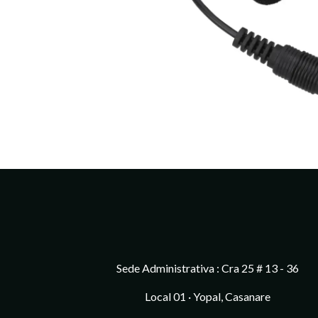
Sede Administrativa : Cra 25 # 13 - 36
Local 01 · Yopal, Casanare