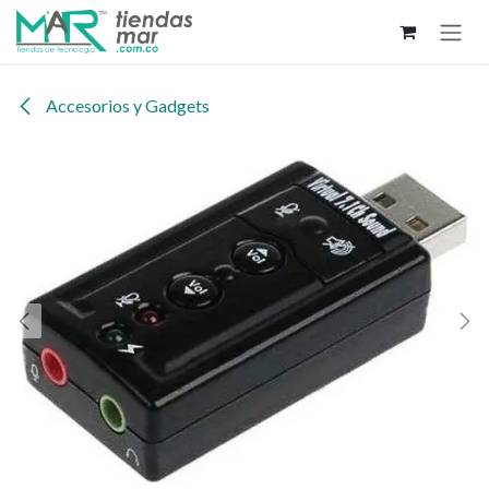
Ir al contenido
Accesorios y Gadgets