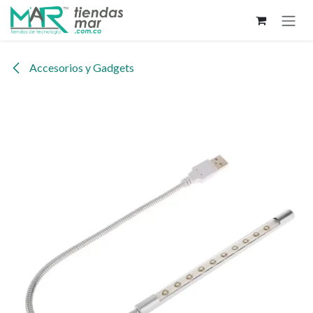
Ir al contenido
Accesorios y Gadgets