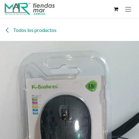
Ir al contenido
Todos los productos