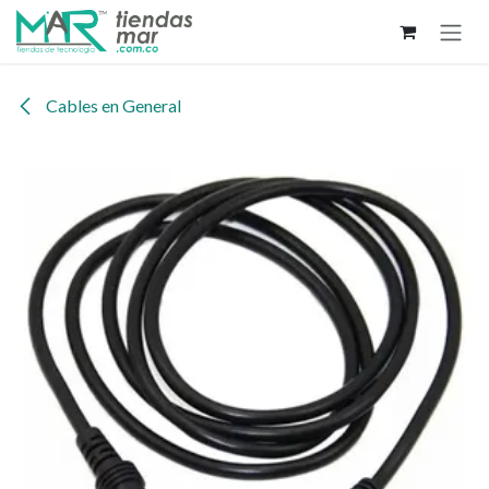
Ir al contenido
Cables en General