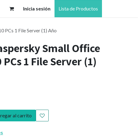
Inicia sesión
Lista de Productos
0 PCs 1 File Server (1) Año
aspersky Small Office
 PCs 1 File Server (1)
egar al carrito
es