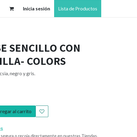
Inicia sesión
Lista de Productos
E SENCILLO CON
LLA- COLORS
sia, negro y gris.
egar al carrito
es
segura o recoja directamente en nuestras Tiendas.