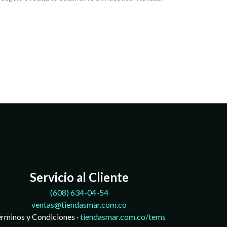
Servicio al Cliente
(608)
634-04-54
ventas@tiendasmar.com.co
rminos y Condiciones ·
tiendasmar.com.co/tems