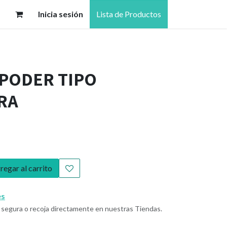
Inicia sesión
Lista de Productos
 PODER TIPO
RA
egar al carrito
es
segura o recoja directamente en nuestras Tiendas.