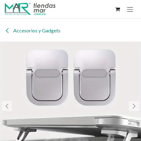
Ir al contenido
Accesorios y Gadgets