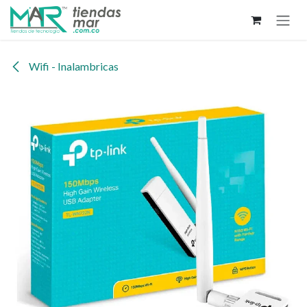
Ir al contenido
Wifi - Inalambricas