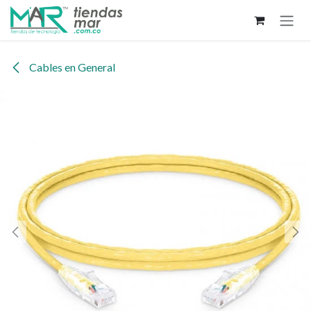
Ir al contenido
Cables en General