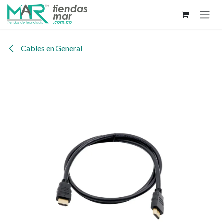
Ir al contenido
Cables en General