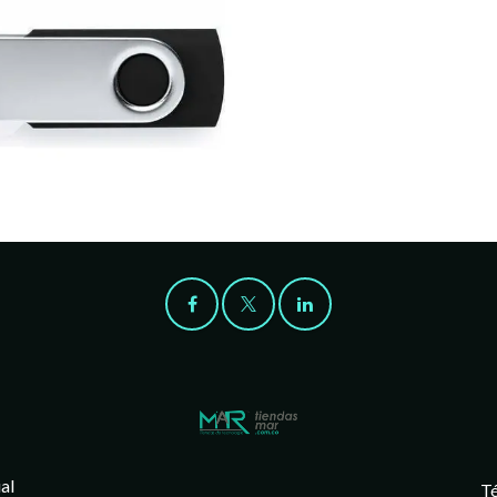
al
Té