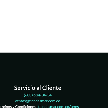
Servicio al Cliente
(608)
634-04-54
ventas@tiendasmar.com.co
rminos y Condiciones ·
tiendasmar.com.co/tems