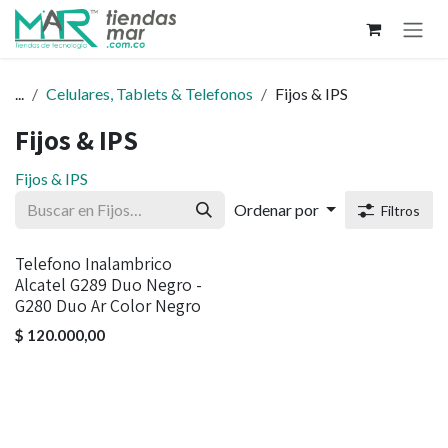
Ir al contenido
...
Celulares, Tablets & Telefonos
Fijos & IPS
Fijos & IPS
Fijos & IPS
Ordenar por
Filtros
Telefono Inalambrico
Alcatel G289 Duo Negro -
G280 Duo Ar Color Negro
$
120.000,00