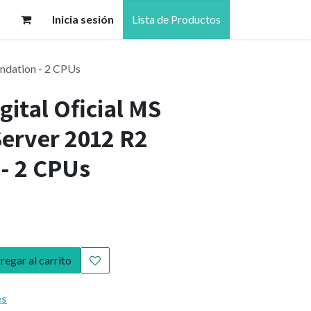
Inicia sesión
Lista de Productos
undation - 2 CPUs
gital Oficial MS
erver 2012 R2
- 2 CPUs
egar al carrito
es