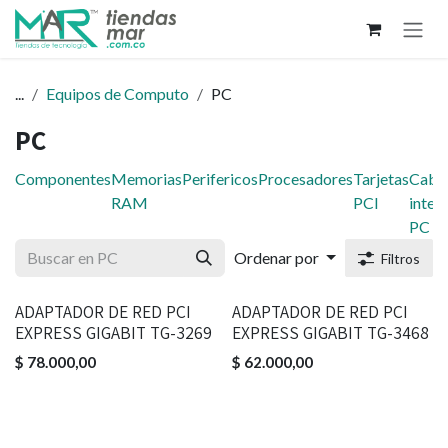
Ir al contenido
...
Equipos de Computo
PC
PC
Componentes
Memorias
Perifericos
Procesadores
Tarjetas
Cabl
RAM
PCI
inter
PC
Ordenar por
Filtros
ADAPTADOR DE RED PCI
ADAPTADOR DE RED PCI
EXPRESS GIGABIT TG-3269
EXPRESS GIGABIT TG-3468
$
78.000,00
$
62.000,00