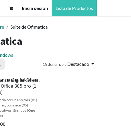
Inicia sesión
Lista de Productos
re
Suite de Ofimatica
atica
ndows
Destacado
Ordenar por:
encia Digital Oficial
r a la lista de deseos
Office 365 pro (1
o)
ncia por un año para (01)
rio, conexión (05)
ositivos. Sin nube (One
e).
,00