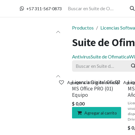
Contáctanos
+57 311-567-0873
Productos
Licencias Softwa
Suite de Ofim
Antivirus
Suite de Ofimatica
Wi
Licencia Digital Oficial
Lic
Agregar a la lista de deseos
Agrega
MS Office PRO (01)
MS 
Equipo
Añ
Lice
$
0,00
usua
Agregar al carrito
disp
Driv
$
0