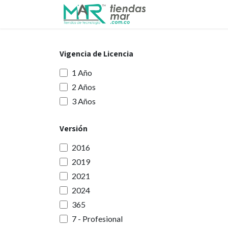
Ir al contenido
Inicio
Tienda
Vigencia de Licencia
1 Año
2 Años
3 Años
Versión
2016
2019
2021
2024
365
7 - Profesional