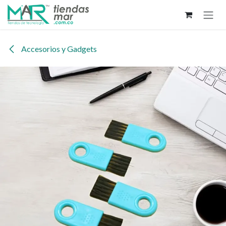
Ir al contenido
Accesorios y Gadgets