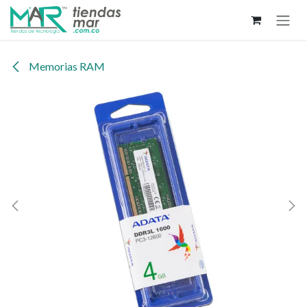
Ir al contenido
Memorias RAM