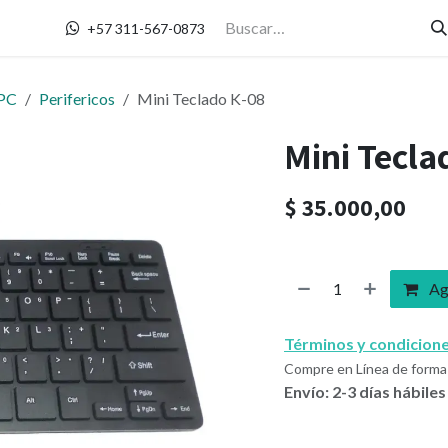
Contáctanos
+57 311-567-0873
PC
Perifericos
Mini Teclado K-08
Mini Tecla
$
35.000,00
Agr
Términos y condicion
Compre en Línea de forma 
Envío: 2-3 días hábiles