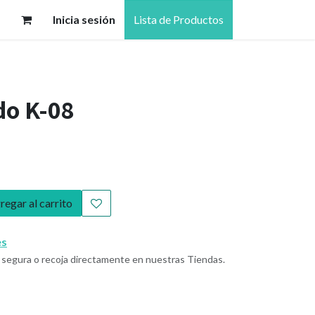
Inicia sesión
Lista de Productos
do K-08
egar al carrito
es
segura o recoja directamente en nuestras Tiendas.