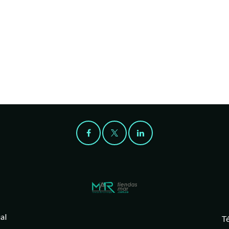
al
Té