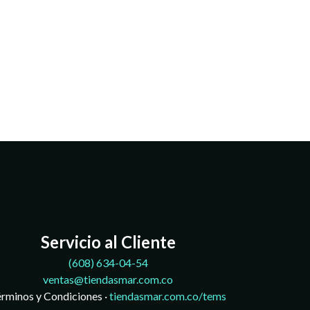
Servicio al Cliente
(608)
634-04-54
ventas@tiendasmar.com.co
rminos y Condiciones ·
tiendasmar.com.co/tems