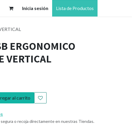
Inicia sesión
Lista de Productos
VERTICAL
SB ERGONOMICO
E VERTICAL
egar al carrito
es
segura o recoja directamente en nuestras Tiendas.