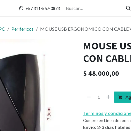
Contáctanos
+57 311-567-0873
PC
Perifericos
MOUSE USB ERGONOMICO CON CABLE 
MOUSE U
CON CABL
$
48.000,00
Agr
Términos y condicion
Compre en Línea de forma 
Envío: 2-3 días hábiles