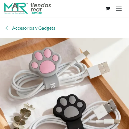
Ir al contenido
Accesorios y Gadgets