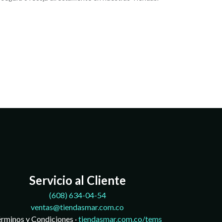
Servicio al Cliente
(608)
634-04-54
ventas@tiendasmar.com.co
rminos y Condiciones ·
tiendasmar.com.co/tems