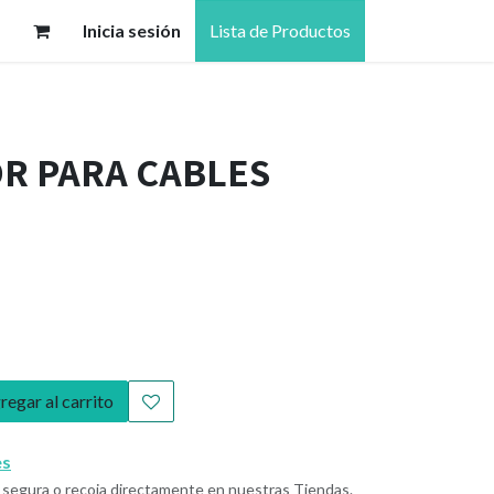
Inicia sesión
Lista de Productos
R PARA CABLES
egar al carrito
es
segura o recoja directamente en nuestras Tiendas.