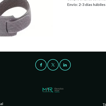
Envío: 2-3 días hábiles
al
Té