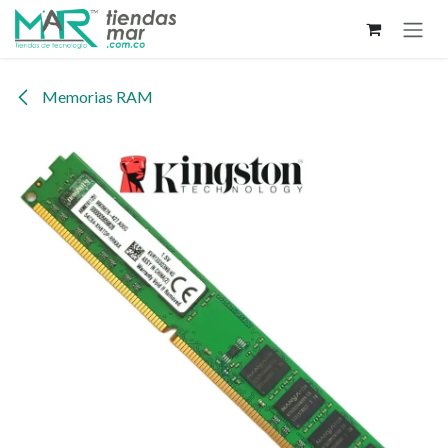
Ir al contenido
Memorias RAM